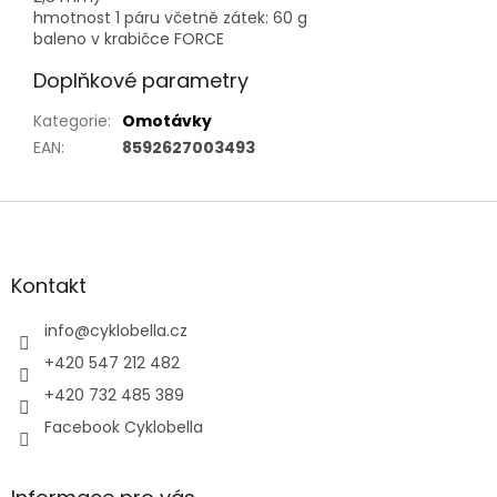
hmotnost 1 páru včetně zátek: 60 g
baleno v krabičce FORCE
Doplňkové parametry
Kategorie
:
Omotávky
EAN
:
8592627003493
Z
á
p
a
Kontakt
t
í
info
@
cyklobella.cz
+420 547 212 482
+420 732 485 389
Facebook Cyklobella