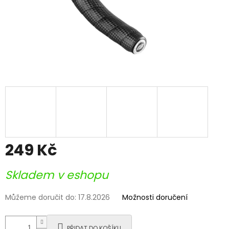
249 Kč
Měrná
Skladem v eshopu
cena:
Můžeme doručit do:
17.8.2026
Možnosti doručení
PŘIDAT DO KOŠÍKU