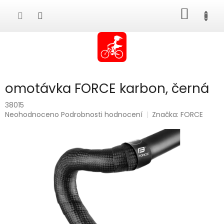
Přejít
NÁKUP
na
obsah
KOŠÍK
omotávka FORCE karbon, černá
38015
Průměrné
Neohodnoceno
Podrobnosti hodnocení
Značka:
FORCE
hodnocení
produktu
je
0,0
z
5
hvězdiček.