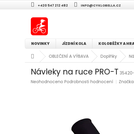
Přejít
+420 547 212 482
INFO@CYKLOBELLA.CZ
na
obsah
NOVINKY
JÍZDNÍ KOLA
KOLOBĚŽKY A HR
Domů
OBLEČENÍ A VÝBAVA
Doplňky
Ná
Návleky na ruce PRO-T
35420
Průměrné
Neohodnoceno
Podrobnosti hodnocení
Značka
hodnocení
produktu
je
0,0
z
5
hvězdiček.