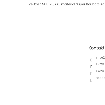
velikost M, L, XL, XXL materiál Super Roubaix-z
Z
á
p
a
t
Kontakt
í
info
+420 
+420 
Faceb