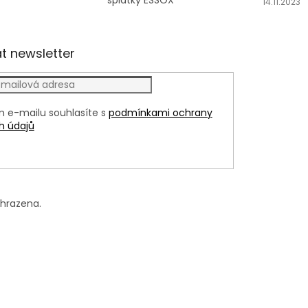
splátky ESSOX
14.11.2023
t newsletter
m e-mailu souhlasíte s
podmínkami ochrany
h údajů
LÁSIT
yhrazena.