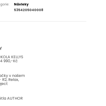
gorie
:
Návleky
5354205040008
Y
KOLA KELLYS
4 990,-Kč
ačky v našem
 R2, Relax,
ject
ětla AUTHOR