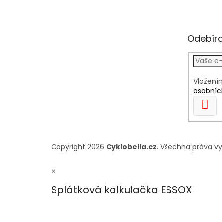
Odebíra
Vložení
osobníc
PŘIH
SE
Copyright 2026
Cyklobella.cz
. Všechna práva v
×
Splátková kalkulačka ESSOX