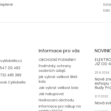
ateplené
Kate
EAN
:
Informace pro vás
NOVINK
ELEKTRO
OBCHODNÍ PODMÍNKY
@
cyklobella.cz
JIŽ OD 4
Podmínky ochrany
547 212 482
osobních údajů
25.6.2024
732 485 389
jak vybrat velikost BMX
Nové zn
kola
ook Cyklobella
eshopu -
Rudy Pro
Jak vybrat velikost kola
Jak nakupovat
21.11.2023
Hodnocení obchodu
Nová sv
Informace pro nákup na