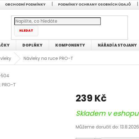
OBCHODNÍ PODMÍNKY
PODMÍNKY OCHRANY OSOBNÍCH ÚDAJŮ
HLEDAT
AČKY
DOPLŇKY
KOMPONENTY
NÁŘADÍ A STOJANY
vleky
Návleky na ruce PRO-T
-504
:
PRO-T
239 Kč
Měrná
Skladem v eshop
cena:
Můžeme doručit do:
13.8.2026