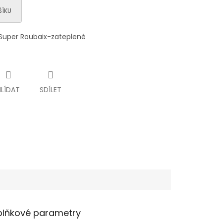
ŠÍKU
ál Super Roubaix-zateplené
HLÍDAT
SDÍLET
lňkové parametry