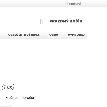
JAK VYBRAT VELIKOST BMX KOLA
JAK VYBRAT VELIKOST KOLA
Přihlášení
NÁKUPNÍ
PRÁZDNÝ KOŠÍK
KOŠÍK
OBLEČENÍ A VÝBAVA
OBUV
VÝPRODEJ
SERVIS
u
(1 ks)
Možnosti doručení