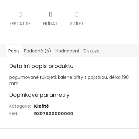
ZEPTAT SE
HLÍDAT
SDÍLET
Popis
Podobné (5)
Hodnocení
Diskuze
Detailní popis produktu
pogumované rukojeti, kalené břity s pojistkou, délka 190
mm,
Doplňkové parametry
Kategorie
:
Kleště
EAN
:
5307500000000
Z
á