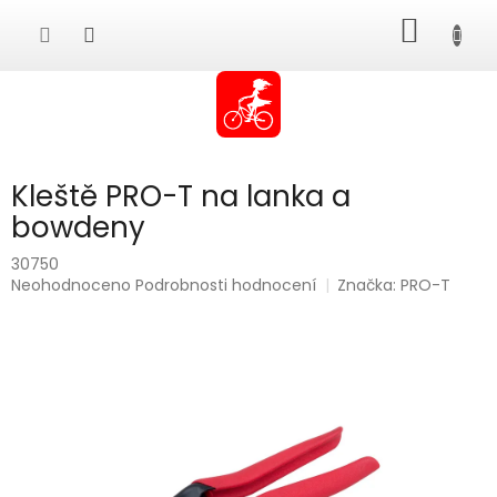
Přejít
NÁKUP
na
obsah
KOŠÍK
Kleště PRO-T na lanka a
bowdeny
30750
Průměrné
Neohodnoceno
Podrobnosti hodnocení
Značka:
PRO-T
hodnocení
produktu
je
0,0
z
5
hvězdiček.