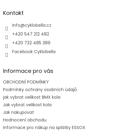
p
a
Kontakt
t
í
info
@
cyklobella.cz
+420 547 212 482
+420 732 485 389
Facebook Cyklobella
Informace pro vás
OBCHODNÍ PODMÍNKY
Podmínky ochrany osobních údajů
jak vybrat velikost BMX kola
Jak vybrat velikost kola
Jak nakupovat
Hodnocení obchodu
Informace pro nákup na splátky ESSOX