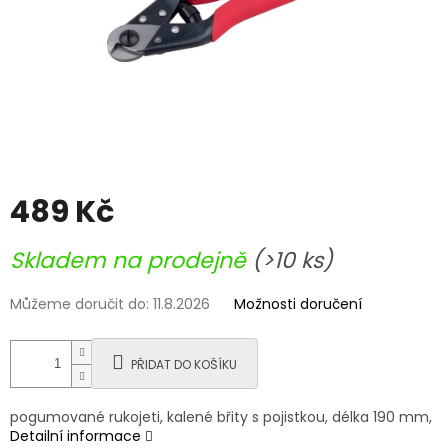
489 Kč
Měrná
Skladem na prodejně
(>10 ks)
cena:
Můžeme doručit do:
11.8.2026
Možnosti doručení
PŘIDAT DO KOŠÍKU
pogumované rukojeti, kalené břity s pojistkou, délka 190 mm,
Detailní informace