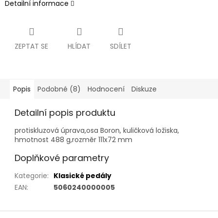
Detailní informace
ZEPTAT SE
HLÍDAT
SDÍLET
Popis
Podobné (8)
Hodnocení
Diskuze
Detailní popis produktu
protiskluzová úprava,osa Boron, kuličková ložiska,
hmotnost 488 g,rozměr 111x72 mm
Doplňkové parametry
Kategorie
:
Klasické pedály
EAN
:
5060240000005
Z