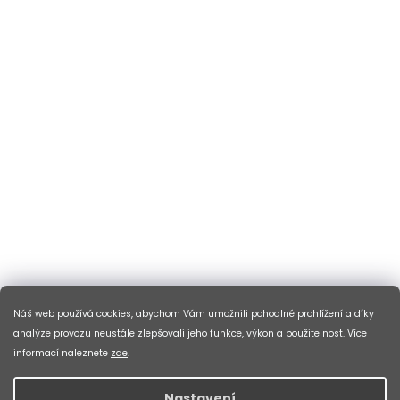
Náš web používá cookies, abychom Vám umožnili pohodlné prohlížení a díky
analýze provozu neustále zlepšovali jeho funkce, výkon a použitelnost. Více
informací naleznete
zde
.
Nastavení