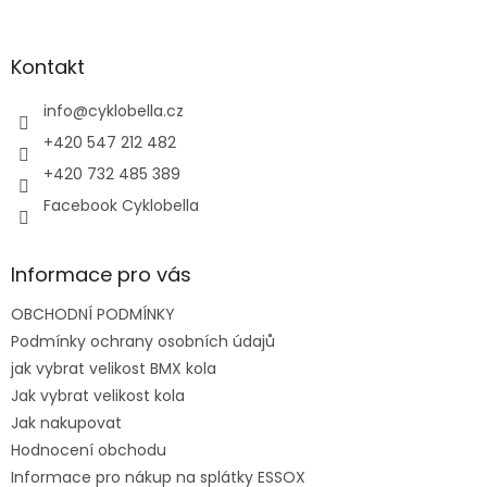
á
p
a
Kontakt
t
í
info
@
cyklobella.cz
+420 547 212 482
+420 732 485 389
Facebook Cyklobella
Informace pro vás
OBCHODNÍ PODMÍNKY
Podmínky ochrany osobních údajů
jak vybrat velikost BMX kola
Jak vybrat velikost kola
Jak nakupovat
Hodnocení obchodu
Informace pro nákup na splátky ESSOX