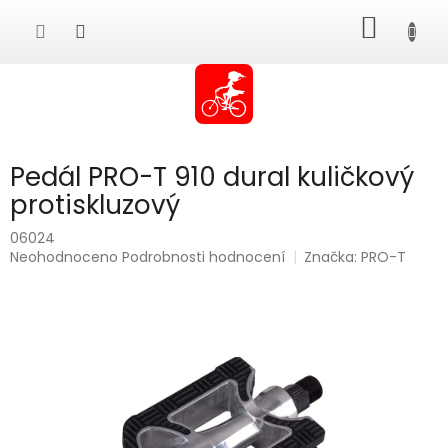
Přejít
NÁKUP
na
obsah
KOŠÍK
Pedál PRO-T 910 dural kuličkový
protiskluzový
06024
Průměrné
Neohodnoceno
Podrobnosti hodnocení
Značka:
PRO-T
hodnocení
produktu
je
0,0
z
5
hvězdiček.