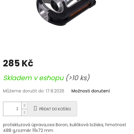
285 Kč
Měrná
Skladem v eshopu
(>10 ks)
cena:
Můžeme doručit do:
17.8.2026
Možnosti doručení
PŘIDAT DO KOŠÍKU
protiskluzová úprava,osa Boron, kuličková ložiska, hmotnost
488 g,rozměr 111x72 mm