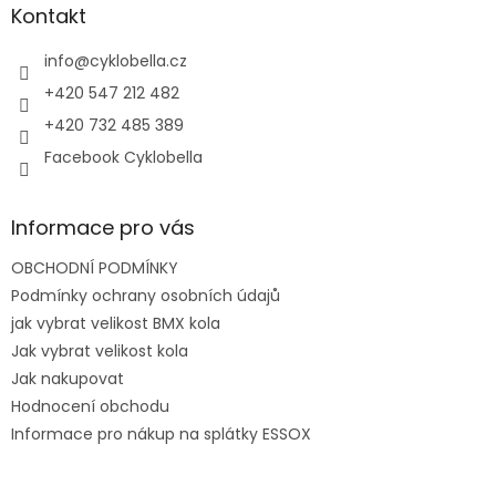
a
Kontakt
t
í
info
@
cyklobella.cz
+420 547 212 482
+420 732 485 389
Facebook Cyklobella
Informace pro vás
OBCHODNÍ PODMÍNKY
Podmínky ochrany osobních údajů
jak vybrat velikost BMX kola
Jak vybrat velikost kola
Jak nakupovat
Hodnocení obchodu
Informace pro nákup na splátky ESSOX