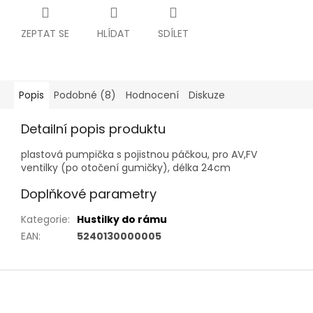
ZEPTAT SE
HLÍDAT
SDÍLET
Popis
Podobné (8)
Hodnocení
Diskuze
Detailní popis produktu
plastová pumpička s pojistnou páčkou, pro AV,FV
ventilky (po otočení gumičky), délka 24cm
Doplňkové parametry
Kategorie
:
Hustilky do rámu
EAN
:
5240130000005
Z
á
p