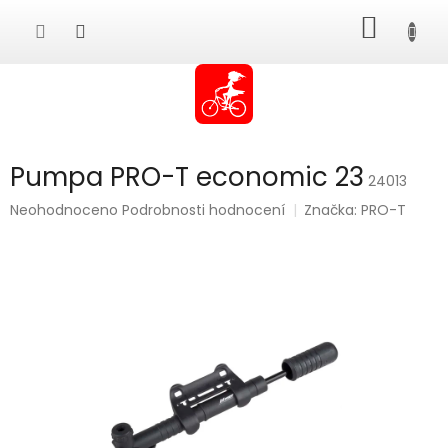
Přejít
NÁKUP
na
obsah
KOŠÍK
Pumpa PRO-T economic 23
24013
Průměrné
Neohodnoceno
Podrobnosti hodnocení
Značka:
PRO-T
hodnocení
produktu
je
0,0
z
5
hvězdiček.