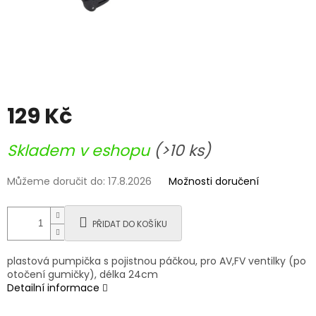
129 Kč
Měrná
Skladem v eshopu
(>10 ks)
cena:
Můžeme doručit do:
17.8.2026
Možnosti doručení
PŘIDAT DO KOŠÍKU
plastová pumpička s pojistnou páčkou, pro AV,FV ventilky (po
otočení gumičky), délka 24cm
Detailní informace