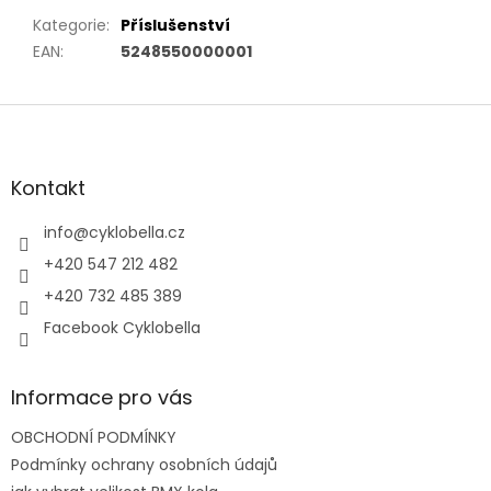
Kategorie
:
Příslušenství
EAN
:
5248550000001
Z
á
p
a
Kontakt
t
í
info
@
cyklobella.cz
+420 547 212 482
+420 732 485 389
Facebook Cyklobella
Informace pro vás
OBCHODNÍ PODMÍNKY
Podmínky ochrany osobních údajů