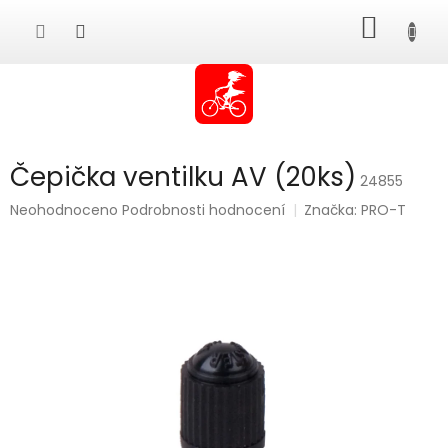
Přejít
NÁKUP
na
obsah
KOŠÍK
Čepička ventilku AV (20ks)
24855
Průměrné
Neohodnoceno
Podrobnosti hodnocení
Značka:
PRO-T
hodnocení
produktu
je
0,0
z
5
hvězdiček.