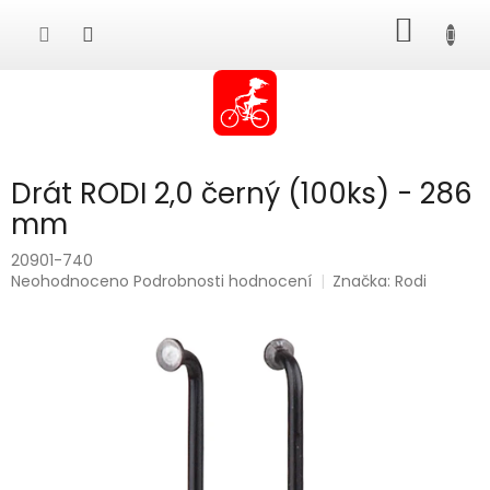
Přejít
NÁKUP
na
obsah
KOŠÍK
Drát RODI 2,0 černý (100ks) - 286
mm
20901-740
Průměrné
Neohodnoceno
Podrobnosti hodnocení
Značka:
Rodi
hodnocení
produktu
je
0,0
z
5
hvězdiček.