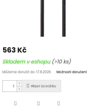
563 Kč
Měrná
Skladem v eshopu
(>10 ks)
cena:
Můžeme doručit do:
17.8.2026
Možnosti doručení
PŘIDAT DO KOŠÍKU