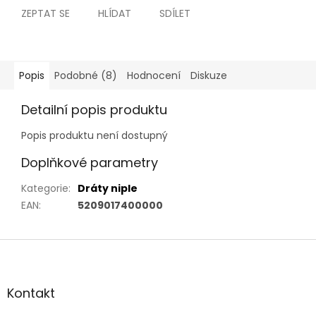
ZEPTAT SE
HLÍDAT
SDÍLET
Popis
Podobné (8)
Hodnocení
Diskuze
Detailní popis produktu
Popis produktu není dostupný
Doplňkové parametry
Kategorie
:
Dráty niple
EAN
:
5209017400000
Z
á
p
a
Kontakt
t