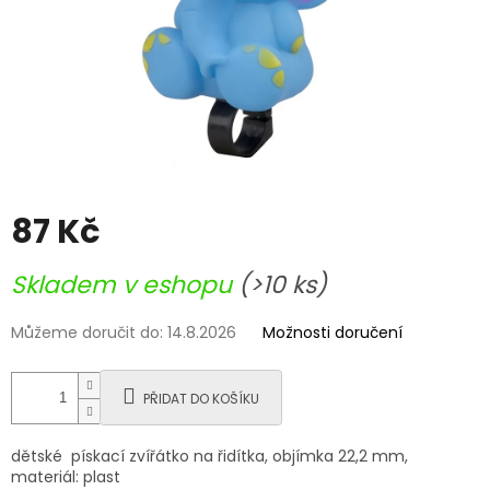
87 Kč
Měrná
Skladem v eshopu
(>10 ks)
cena:
Můžeme doručit do:
14.8.2026
Možnosti doručení
PŘIDAT DO KOŠÍKU
dětské pískací zvířátko na řidítka, objímka 22,2 mm,
materiál: plast