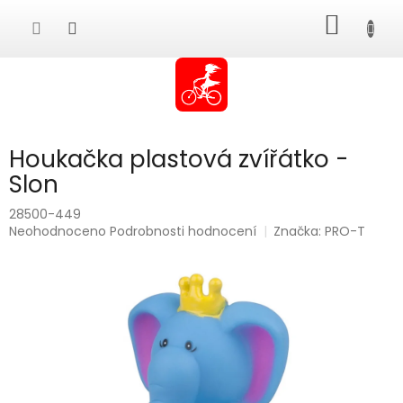
Přejít
NÁKUP
na
obsah
KOŠÍK
Houkačka plastová zvířátko -
Slon
28500-449
Průměrné
Neohodnoceno
Podrobnosti hodnocení
Značka:
PRO-T
hodnocení
produktu
je
0,0
z
5
hvězdiček.