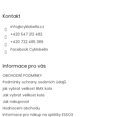
á
p
a
Kontakt
t
í
info
@
cyklobella.cz
+420 547 212 482
+420 732 485 389
Facebook Cyklobella
Informace pro vás
OBCHODNÍ PODMÍNKY
Podmínky ochrany osobních údajů
jak vybrat velikost BMX kola
Jak vybrat velikost kola
Jak nakupovat
Hodnocení obchodu
Informace pro nákup na splátky ESSOX