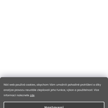
Náš web používá cookies, abychom Vám umožnili pohodlné prohlížení a díky
analýze provozu neustále zlepšovali jeho funkce, výkon a použitelnost. Více
informací naleznete
zde
.
Nastavení