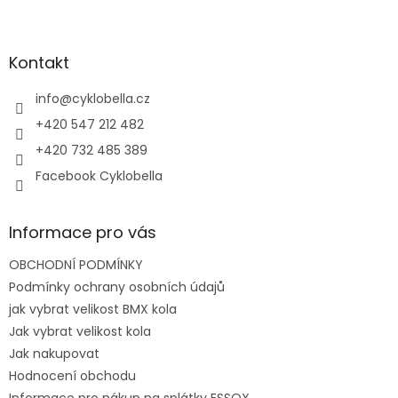
Z
á
p
a
Kontakt
t
í
info
@
cyklobella.cz
+420 547 212 482
+420 732 485 389
Facebook Cyklobella
Informace pro vás
OBCHODNÍ PODMÍNKY
Podmínky ochrany osobních údajů
jak vybrat velikost BMX kola
Jak vybrat velikost kola
Jak nakupovat
Hodnocení obchodu