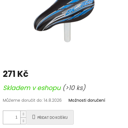
271 Kč
Měrná
Skladem v eshopu
(>10 ks)
cena:
Můžeme doručit do:
14.8.2026
Možnosti doručení
PŘIDAT DO KOŠÍKU