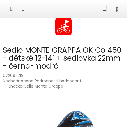
Přejít
NÁKUP
na
obsah
KOŠÍK
Sedlo MONTE GRAPPA OK Go 450
- dětské 12-14" + sedlovka 22mm
- černo-modrá
07269-219
Průměrné
Neohodnoceno
Podrobnosti hodnocení
hodnocení
Značka:
Selle Monte Grappa
produktu
je
0,0
z
5
hvězdiček.