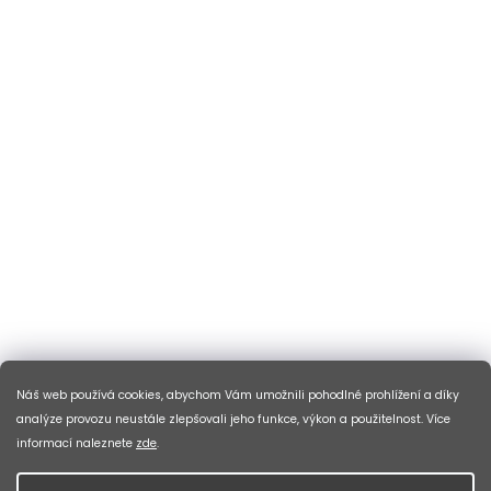
Náš web používá cookies, abychom Vám umožnili pohodlné prohlížení a díky
analýze provozu neustále zlepšovali jeho funkce, výkon a použitelnost. Více
informací naleznete
zde
.