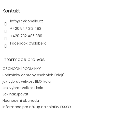
p
a
Kontakt
t
í
info
@
cyklobella.cz
+420 547 212 482
+420 732 485 389
Facebook Cyklobella
Informace pro vás
OBCHODNÍ PODMÍNKY
Podmínky ochrany osobních údajů
jak vybrat velikost BMX kola
Jak vybrat velikost kola
Jak nakupovat
Hodnocení obchodu
Informace pro nákup na splátky ESSOX