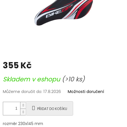
355 Kč
Měrná
Skladem v eshopu
(>10 ks)
cena:
Můžeme doručit do:
17.8.2026
Možnosti doručení
PŘIDAT DO KOŠÍKU
rozměr 230x145 mm