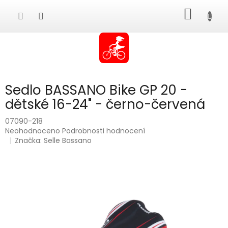
Přejít
NÁKUP
na
obsah
KOŠÍK
Sedlo BASSANO Bike GP 20 -
dětské 16-24" - černo-červená
07090-218
Průměrné
Neohodnoceno
Podrobnosti hodnocení
hodnocení
Značka:
Selle Bassano
produktu
je
0,0
z
5
hvězdiček.