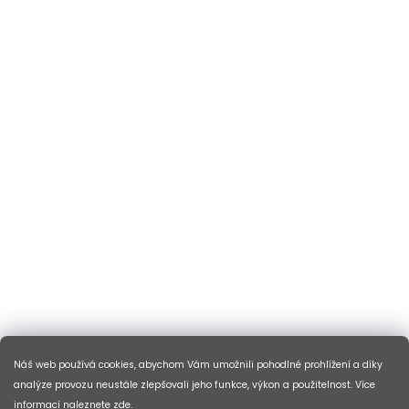
Náš web používá cookies, abychom Vám umožnili pohodlné prohlížení a díky
analýze provozu neustále zlepšovali jeho funkce, výkon a použitelnost. Více
informací naleznete
zde
.