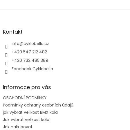
Z
á
p
a
Kontakt
t
í
info
@
cyklobella.cz
+420 547 212 482
+420 732 485 389
Facebook Cyklobella
Informace pro vás
OBCHODNÍ PODMÍNKY
Podmínky ochrany osobních údajů
jak vybrat velikost BMX kola
Jak vybrat velikost kola
Jak nakupovat