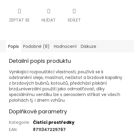
ZEPTAT SE
HLÍDAT
SDÍLET
Popis
Podobné (8)
Hodnocení
Diskuze
Detailní popis produktu
Vynikající rozpouštěcí vlastnosti, používá se k
odstranění oleje, mastnot, nečistot a brzdové kapaliny
z brzdových bubnů, kotoučů, předchází pískání
brzd,univerzální použití jako odmašťovač, díky
speciálnímu ventilku lze s aerosolem stříkat ve všech
polohách tj. i dnem vzhůru.
Doplňkové parametry
Kategorie
:
Čistící prostředky
EAN
:
8711347225767