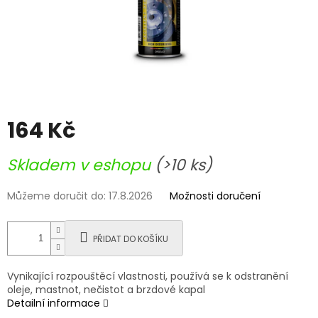
164 Kč
Měrná
Skladem v eshopu
(>10 ks)
cena:
Můžeme doručit do:
17.8.2026
Možnosti doručení
PŘIDAT DO KOŠÍKU
Vynikající rozpouštěcí vlastnosti, používá se k odstranění
oleje, mastnot, nečistot a brzdové kapal
Detailní informace