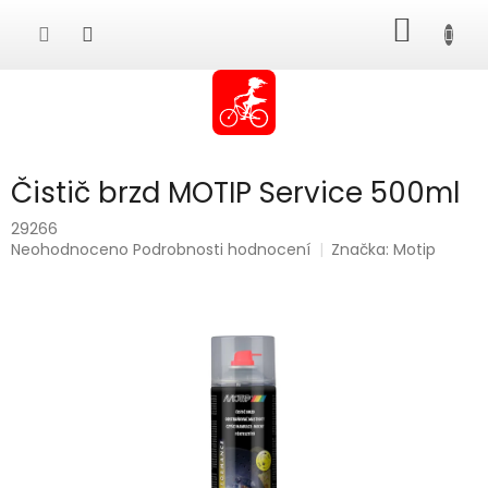
Přejít
NÁKUP
na
obsah
KOŠÍK
Čistič brzd MOTIP Service 500ml
29266
Průměrné
Neohodnoceno
Podrobnosti hodnocení
Značka:
Motip
hodnocení
produktu
je
0,0
z
5
hvězdiček.