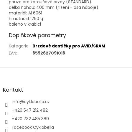
pouze pro kotoučové brzdy (STANDARD)
délka nohou: 400 mm (řízení - osa náboje)
materiál: Al 6061
hmotnost: 750 g
baleno v krabici
Doplňkové parametry
Kategorie
:
Brzdové destičky pro AVID/SRAM
EAN
:
8592627091018
Z
á
p
a
Kontakt
t
í
info
@
cyklobella.cz
+420 547 212 482
+420 732 485 389
Facebook Cyklobella