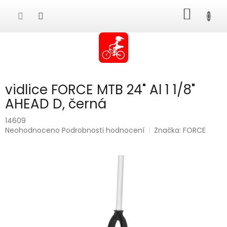
Přejít
NÁKUP
na
obsah
KOŠÍK
vidlice FORCE MTB 24" Al 1 1/8"
AHEAD D, černá
14609
Průměrné
Neohodnoceno
Podrobnosti hodnocení
Značka:
FORCE
hodnocení
produktu
je
0,0
z
5
hvězdiček.