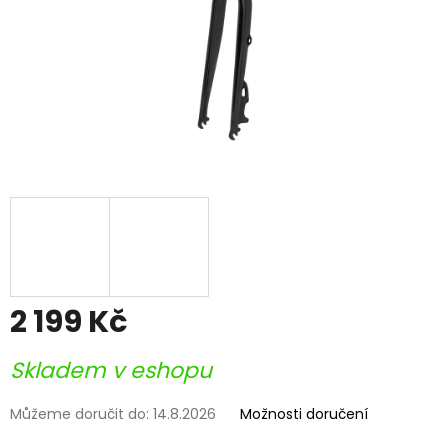
2 199 Kč
Měrná
Skladem v eshopu
cena:
Můžeme doručit do:
14.8.2026
Možnosti doručení