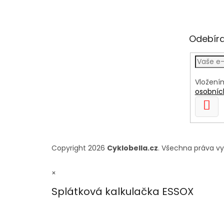
Odebíra
Vložení
osobníc
PŘIH
SE
Copyright 2026
Cyklobella.cz
. Všechna práva v
×
Splátková kalkulačka ESSOX