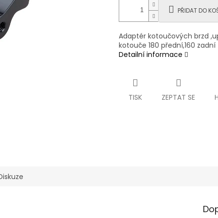
PŘIDAT DO KO
Adaptér kotoučových brzd ,up
kotouče 180 přední,160 zadní
Detailní informace
TISK
ZEPTAT SE
Diskuze
Dop