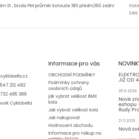
ám IS , brzda PM průměr kotouče 180 přední,160 zadní
Kate
EAN
:
Informace pro vás
NOVINK
ELEKTRO
OBCHODNÍ PODMÍNKY
@
cyklobella.cz
JIŽ OD 4
Podmínky ochrany
547 212 482
osobních údajů
25.6.2024
732 485 389
jak vybrat velikost BMX
Nové zn
kola
ook Cyklobella
eshopu -
Rudy Pro
Jak vybrat velikost kola
Jak nakupovat
21.11.2023
Hodnocení obchodu
Nová sv
Informace pro nákup na