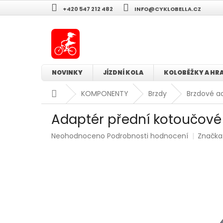
Přejít
+420 547 212 482
INFO@CYKLOBELLA.CZ
na
obsah
NOVINKY
JÍZDNÍ KOLA
KOLOBĚŽKY A HR
Domů
KOMPONENTY
Brzdy
Brzdové a
Adaptér přední kotoučové
Průměrné
Neohodnoceno
Podrobnosti hodnocení
Značka
hodnocení
produktu
je
0,0
z
5
hvězdiček.