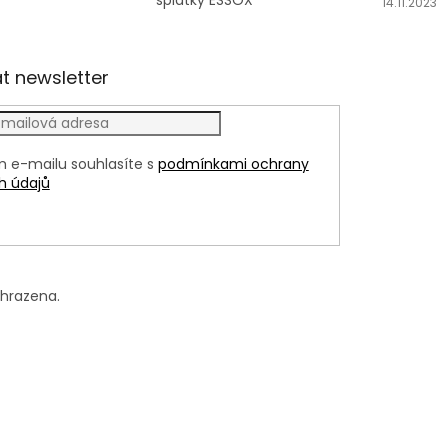
splátky ESSOX
14.11.2023
t newsletter
m e-mailu souhlasíte s
podmínkami ochrany
h údajů
LÁSIT
yhrazena.