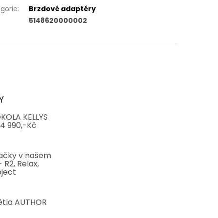
gorie
:
Brzdové adaptéry
5148620000002
Y
KOLA KELLYS
4 990,-Kč
ačky v našem
 R2, Relax,
ject
ětla AUTHOR