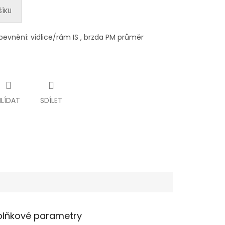
ŠÍKU
evnění: vidlice/rám IS , brzda PM průměr
HLÍDAT
SDÍLET
lňkové parametry