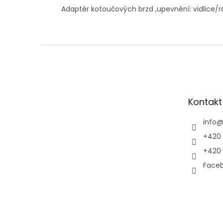
Adaptér kotoučových brzd ,upevnění: vidlice/r
Z
á
p
a
t
Kontakt
í
info
+420 
+420 
Faceb