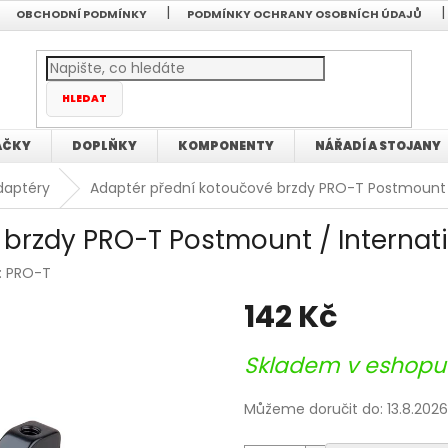
OBCHODNÍ PODMÍNKY
PODMÍNKY OCHRANY OSOBNÍCH ÚDAJŮ
HLEDAT
AČKY
DOPLŇKY
KOMPONENTY
NÁŘADÍ A STOJANY
daptéry
Adaptér přední kotoučové brzdy PRO-T Postmount 
 brzdy PRO-T Postmount / Internat
:
PRO-T
142 Kč
Měrná
Skladem v eshop
cena:
Můžeme doručit do:
13.8.2026