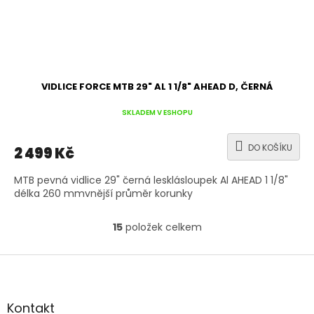
VIDLICE FORCE MTB 29" AL 1 1/8" AHEAD D, ČERNÁ
SKLADEM V ESHOPU
DO KOŠÍKU
2 499 Kč
MTB pevná vidlice 29" černá lesklásloupek Al AHEAD 1 1/8"
délka 260 mmvnější průměr korunky
15
položek celkem
O
v
l
Z
á
á
d
p
a
a
Kontakt
c