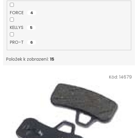
FORCE
4
KELLYS
5
PRO-T
6
Položek k zobrazení:
15
V
Kód:
14679
ý
p
i
s
p
r
o
d
u