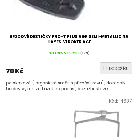
k
t
ů
BRZDOVÉ DESTIČKY PRO-T PLUS AGR SEMI-METALLIC NA
HAYES STROKER ACE
SKLADEM V ESHOPU
(1 KS)
DO KOŠÍKU
70 Kč
polokovové ( organická směs s příměsí kovu), dokonalý
brzdný výkon za každého počasí, bezazbestové,
Kód:
14687