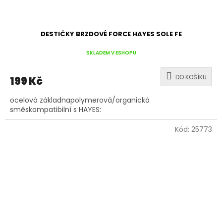
DESTIČKY BRZDOVÉ FORCE HAYES SOLE FE
SKLADEM V ESHOPU
DO KOŠÍKU
199 Kč
ocelová základnapolymerová/organická
směskompatibilní s HAYES:
Kód:
25773