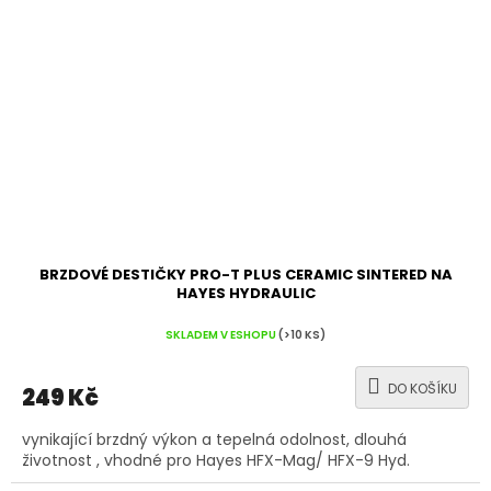
BRZDOVÉ DESTIČKY PRO-T PLUS CERAMIC SINTERED NA
HAYES HYDRAULIC
SKLADEM V ESHOPU
(>10 KS)
DO KOŠÍKU
249 Kč
vynikající brzdný výkon a tepelná odolnost, dlouhá
životnost , vhodné pro Hayes HFX-Mag/ HFX-9 Hyd.