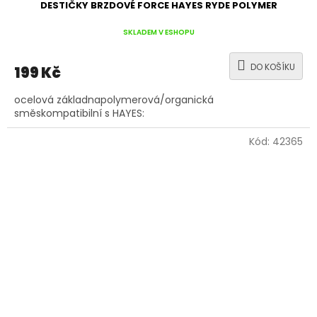
DESTIČKY BRZDOVÉ FORCE HAYES RYDE POLYMER
SKLADEM V ESHOPU
DO KOŠÍKU
199 Kč
ocelová základnapolymerová/organická
směskompatibilní s HAYES:
Kód:
42365