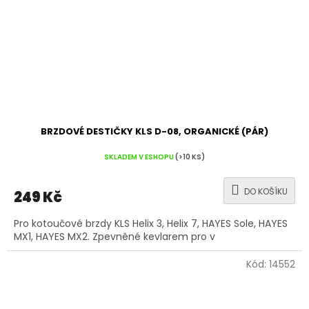
BRZDOVÉ DESTIČKY KLS D-08, ORGANICKÉ (PÁR)
SKLADEM V ESHOPU
(>10 KS)
DO KOŠÍKU
249 Kč
Pro kotoučové brzdy KLS Helix 3, Helix 7, HAYES Sole, HAYES
MX1, HAYES MX2. Zpevněné kevlarem pro v
Kód:
14552