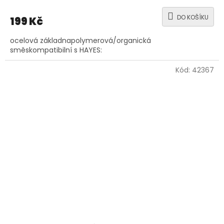
DO KOŠÍKU
199 Kč
ocelová základnapolymerová/organická
směskompatibilní s HAYES:
Kód:
42367