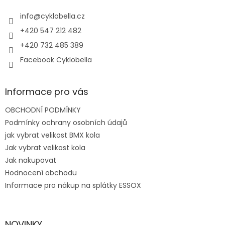
t
í
í
info
@
cyklobella.cz
p
r
+420 547 212 482
v
+420 732 485 389
k
y
Facebook Cyklobella
v
ý
p
Informace pro vás
i
s
OBCHODNÍ PODMÍNKY
u
Podmínky ochrany osobních údajů
jak vybrat velikost BMX kola
Jak vybrat velikost kola
Jak nakupovat
Hodnocení obchodu
Informace pro nákup na splátky ESSOX
NOVINKY