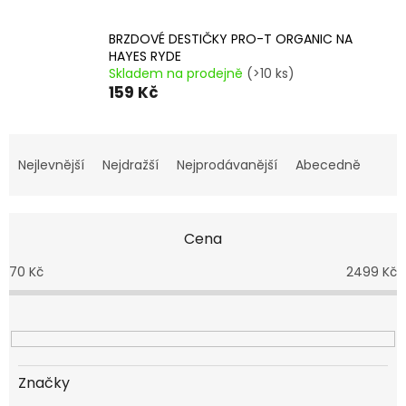
BRZDOVÉ DESTIČKY PRO-T ORGANIC NA
HAYES RYDE
Skladem na prodejně
(>10 ks)
159 Kč
Ř
a
Nejlevnější
Nejdražší
Nejprodávanější
Abecedně
z
e
n
Cena
í
p
70
Kč
2499
Kč
r
o
d
u
k
t
Značky
ů