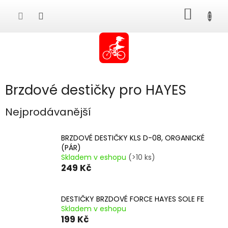
Přejít
NÁKUP
na
obsah
KOŠÍK
Brzdové destičky pro HAYES
Nejprodávanější
BRZDOVÉ DESTIČKY KLS D-08, ORGANICKÉ
(PÁR)
Skladem v eshopu
(>10 ks)
249 Kč
DESTIČKY BRZDOVÉ FORCE HAYES SOLE FE
Skladem v eshopu
199 Kč