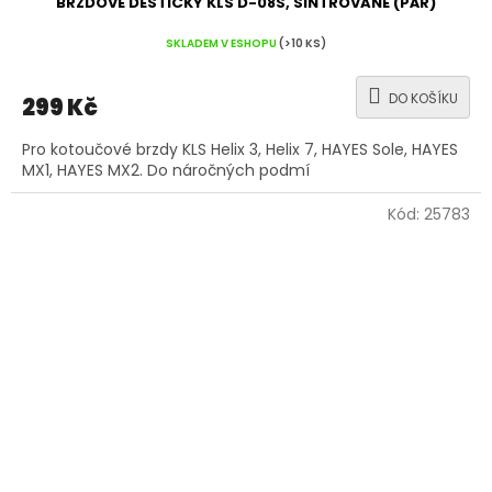
BRZDOVÉ DESTIČKY KLS D-08S, SINTROVANÉ (PÁR)
SKLADEM V ESHOPU
(>10 KS)
DO KOŠÍKU
299 Kč
Pro kotoučové brzdy KLS Helix 3, Helix 7, HAYES Sole, HAYES
MX1, HAYES MX2. Do náročných podmí
Kód:
25783