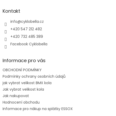
p
a
Kontakt
t
í
info
@
cyklobella.cz
+420 547 212 482
+420 732 485 389
Facebook Cyklobella
Informace pro vás
OBCHODNÍ PODMÍNKY
Podmínky ochrany osobních údajů
jak vybrat velikost BMX kola
Jak vybrat velikost kola
Jak nakupovat
Hodnocení obchodu
Informace pro nákup na splátky ESSOX