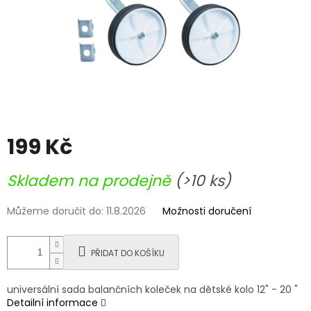
199 Kč
Měrná
Skladem na prodejně
(>10 ks)
cena:
Můžeme doručit do:
11.8.2026
Možnosti doručení
PŘIDAT DO KOŠÍKU
universální sada balančních koleček na dětské kolo 12" - 20 "
Detailní informace