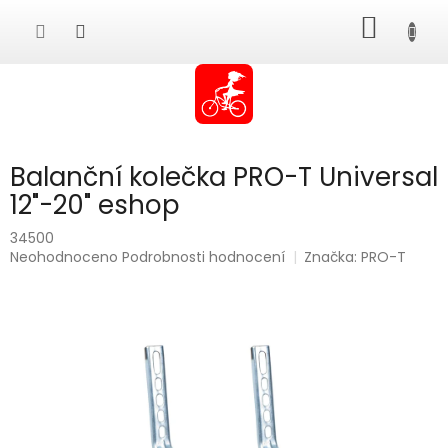
Přejít
NÁKUP
na
obsah
KOŠÍK
Balanční kolečka PRO-T Universal
12"-20" eshop
34500
Průměrné
Neohodnoceno
Podrobnosti hodnocení
Značka:
PRO-T
hodnocení
produktu
je
0,0
z
5
hvězdiček.