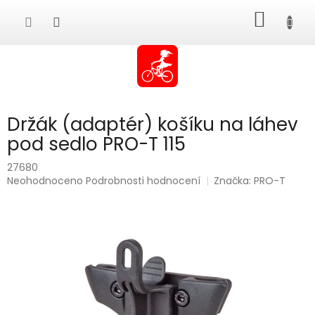
Přejít
NÁKUP
na
obsah
KOŠÍK
Držák (adaptér) košíku na láhev
pod sedlo PRO-T 115
27680
Průměrné
Neohodnoceno
Podrobnosti hodnocení
Značka:
PRO-T
hodnocení
produktu
je
0,0
z
5
hvězdiček.