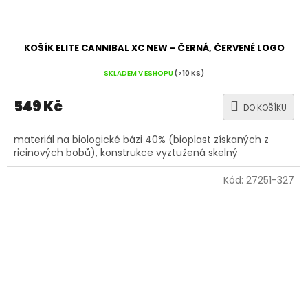
KOŠÍK ELITE CANNIBAL XC NEW - ČERNÁ, ČERVENÉ LOGO
SKLADEM V ESHOPU
(>10 KS)
549 Kč
DO KOŠÍKU
materiál na biologické bázi 40% (bioplast získaných z
ricinových bobů), konstrukce vyztužená skelný
Kód:
27251-327