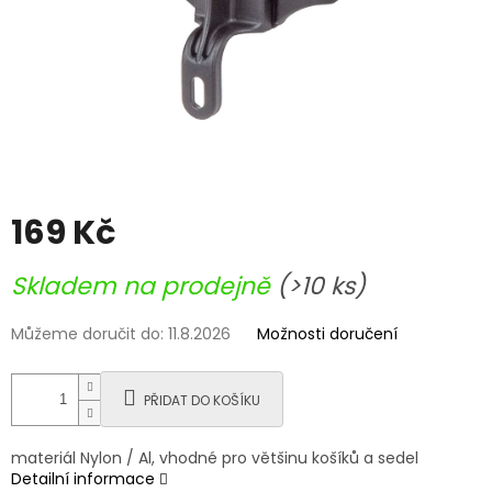
169 Kč
Měrná
Skladem na prodejně
(>10 ks)
cena:
Můžeme doručit do:
11.8.2026
Možnosti doručení
PŘIDAT DO KOŠÍKU
materiál Nylon / Al, vhodné pro většinu košíků a sedel
Detailní informace