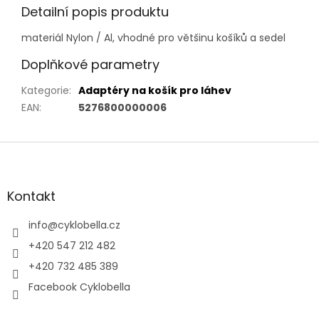
Detailní popis produktu
materiál Nylon / Al, vhodné pro většinu košíků a sedel
Doplňkové parametry
Kategorie
:
Adaptéry na košík pro láhev
EAN
:
5276800000006
Z
á
p
a
Kontakt
t
í
info
@
cyklobella.cz
+420 547 212 482
+420 732 485 389
Facebook Cyklobella